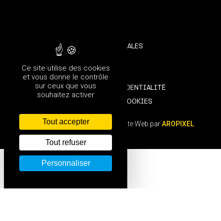
MENTIONS LÉGALES
CRÉDITS
Ce site utilise des cookies
CGU
et vous donne le contrôle
sur ceux que vous
POLITIQUE DE CONFIDENTIALITÉ
souhaitez activer
POLITIQUE DES COOKIES
Tout accepter
Festival ODP Talence © 2026 - Site Web par
AROPIXEL
Tout refuser
Personnaliser